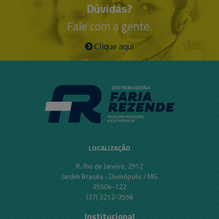
Dúvidas?
Fale com a gente.
Clique aqui
LOCALIZAÇÃO
R. Rio de Janeiro, 2912
Jardim Brasilia - Divinópolis / MG
35504-722
(37) 3212-3556
Institucional