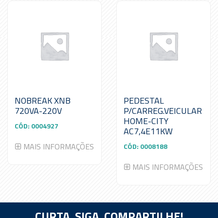
NOBREAK XNB
PEDESTAL
720VA-220V
P/CARREG.VEICULAR
HOME-CITY
CÓD:
0004927
AC7,4E11KW
MAIS INFORMAÇÕES
CÓD:
0008188
MAIS INFORMAÇÕES
CURTA, SIGA,
COMPARTILHE!